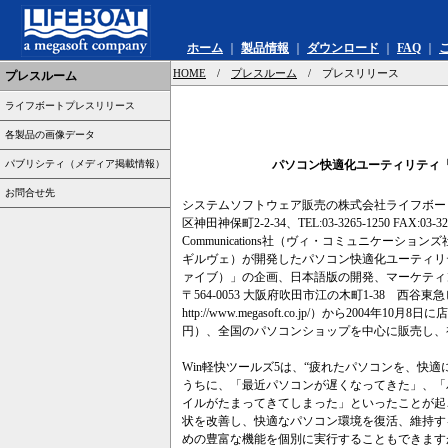
ホーム
｜
製品情報
｜
ダウンロード
｜
FAQ
｜
HOME
/
プレスルーム
/ プレスリリース
プレスルーム
ライフボートプレスリリース
各製品の画像データ
パブリシティ（メディア掲載情報）
パソコン快適化ユーティリティ『W
お問合せ先
システムソフトウェア販売の株式会社ライフボート(
区神田神保町2-2-34、TEL:03-3265-1250 FAX:03-3265-
Communications社（ヴィ・コミュニケー
ギルヴェ）が開発したパソコン快適化ユーティリ
ァイブ）」の企画、日本語版の開発、マーケティ
〒564-0053 大阪府吹田市江の木町1-38 西谷東急ビル、TEL
http://www.megasoft.co.jp/）から2004
円）、全国のパソコンショップを中心に販売し、初
Win軽快ツールズ5は、“疲れたパソコンを、快
うちに、「最近パソコンが遅くなってきた」、「
イルがたまってきてしまった」といったことが起
状を改善し、快適なパソコン環境を復活、維持す
めの豊富な機能を個別に実行することもできます