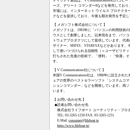
ティリティ製品は、V Communications社のコピー 
ーズ、デリート コマンダー8などを発売してお
市場には、インターネット ウイルス プロテクタ
クなどを提供しており、今後も順次発売を予定し
【 メガソフト株式会社について 】
メガソフトは、1983年に「パソコンの利用技術
ウスとして創業しました。以来現在まで、パソコ
トウェアプロダクツにして提供しています。代表
ザイナー、MIFES、STARFAXなどがありま
して使いつづけられる信頼性（＝ユーザビリティ
打ちされた先進の技術で、「便利」・「快適」そ
す。
【 V Communications社について 】
米国V Communications社は、1986年に
ェアの世界のベストセラーソフト「システムコマ
ションコマンダー」などを開発しています。両ソ
います。
【 お問い合わせ先 】
◆読者お問い合わせ先
株式会社ライフボート ユーティリティ・プロ
TEL: 03-3265-1250 FAX: 03-3265-1251
E-Mail:
consumer@lifeboat.jp
https://www.lifeboat.jp/