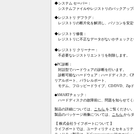
◆システム セーバー：
システムファイルやレジストリのバックアップ
◆レジストリ デフラグ：
レジストリの断片化を解消し、パソコンを安定
◆レジストリ修復：
レジストリに不正なデータがないかチェックと
◆レジストリ クリーナー：
不必要なレジストリエントリを削除します。
◆PC診断：
対話型でハードウェアの診断を行います。
診断可能なハードウェア：ハードディスク、CP
リアルポート、パラレルポート、
モデム、フロッピードライブ、CD/DVD、Zi
◆SMARTチェック：
ハードディスクの故障前に、問題を知らせてく
製品の詳細については、
こちら
をご覧ください
製品のパッケージ画像については、
こちら
から
【 株式会社ライフボートについて 】
ライフボートでは、ユーティリティとセキュリテ