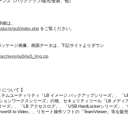
ナンス（バックアップ/復元/更新、他）
5 の詳細は、
products/gu5/index.php
をご覧ください。
es Pro 5のパッケージ画像、画面データは、下記サイトよりダウン
jp/archives/gu5/gu5_Img.zip
トについて 】
テムユーティリティ「LB イメージ バックアップシリーズ」、「LB
ィションワークスシリーズ」の他、セキュリティツール「LB メディ
ーズ」、「LB アクセスログ」、「USB HardLockerシリーズ
「ConvertX to Video」、リモート操作ソフトの「TeamViewer」
。