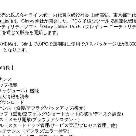
の株式会社ライフボート(代表取締役社長 山崎高弘、東京都千代田区、T
w.lifeboat.jp/ )は、Glarysoft社が開発した、PCを多様なツールで
ティソフト「Glary Utilities Pro 5（グレイリー ユーティリテ
理店を通じて販売を開始します。
es Pro 5」の価格は、3台までのPCで無期限に使用できるパッケージ版が5
別）となります。
 5 の特長 】
ナンス
アップ機能
スケジュール）機能
個人情報を消去
ダウンロード
ナンス（修復/デフラグ/バックアップ/復元）
アップ（重複/空フォルダ/ショートカットの破損/ディスク調査）
ンス（メモリ開放/ブラウザアシスタント）
ール（スタートアップ管理/サービス管理/プロセス管理、他）
ンテナンス（デフラグ/エラー検査）