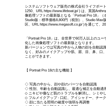
システムソフトウェア販売の株式会社ライフボート(代表
1250、URL https://www.lifeboat.jp/ ) は、
像処理ソフトの最新版となる「Portrait Pro 1
Studio版：標準価格8,800円（税別）、Studio
区、URL https://www.megasoft.co.jp/ )
「Portrait Pro 18」は、全世界で60万人
化した画像処理ソフトの最新版となります。
新バージョンでは写真の中から人物の顔を自動認
なく、好みのメイクアップや肌、眉、目、鼻、口
ことができます。
【 Portrait Pro 18の主な機能 】
◇ 写真の中から、顔や顔のパーツを自動認識
◇ 性別、年齢を自動認識し、最適な補正を自動適
◇ ニキビや傷など肌のトラブルを解消し、シミや
◇ フルメイクアップ - 口紅、アイシャドー、チ
◇ 顔に当たる照明の確度や強弱を再調整