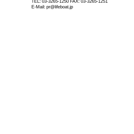
TEL: 03-3265-1250 FAX: 03-3265-1251
E-Mail: pr@lifeboat.jp