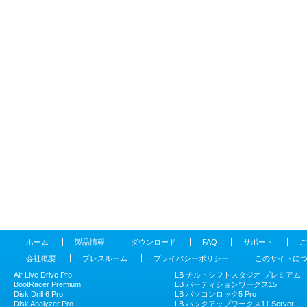
ホーム
製品情報
ダウンロード
FAQ
サポート
ご
会社概要
プレスルーム
プライバシーポリシー
このサイトに
Air Live Drive Pro
LB チルトシフトスタジオ プレミアム
BootRacer Premium
LB パーティションワークス15
Disk Drill 6 Pro
LB パソコンロック5 Pro
Disk Analyzer Pro
LB バックアップワークス11 Server