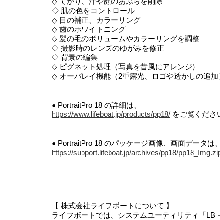
◇ てかり、汗や顔のあぶらを削除
◇ 肌の色をコントロール
◇ 目の補正、カラーリング
◇ 歯のホワイトニング
◇ 髪の毛のボリュームやカラーリングを調整
◇ 撮影時のレンズのゆがみを修正
◇ 背景の編集
◇ ピグネット処理（写真を昔風にアレンジ）
◇ オーバレイ機能（2重露光、ロゴや透かしの追加
● PortraitPro 18 の詳細は、
https://www.lifeboat.jp/products/pp18/
をご覧くださ
● PortraitPro 18 のパッケージ画像、画面
https://support.lifeboat.jp/archives/pp18/pp18_Img.zi
【 株式会社ライフボートについて 】
ライフボートでは、システムユーティリティ「LB 