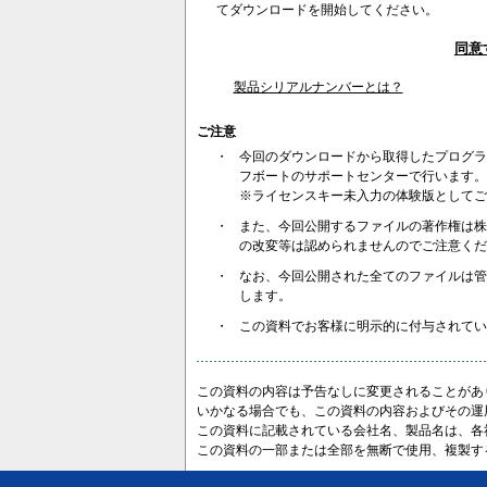
てダウンロードを開始してください。
同意
製品シリアルナンバーとは？
ご注意
・
今回のダウンロードから取得したプログラ
フボートのサポートセンターで行います。
※ライセンスキー未入力の体験版としてご
・
また、今回公開するファイルの著作権は株
の改変等は認められませんのでご注意くだ
・
なお、今回公開された全てのファイルは管
します。
・
この資料でお客様に明示的に付与されてい
この資料の内容は予告なしに変更されることがあ
いかなる場合でも、この資料の内容およびその運
この資料に記載されている会社名、製品名は、各
この資料の一部または全部を無断で使用、複製す