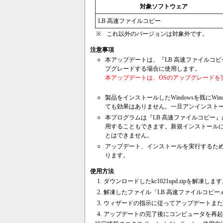
対象ソフトウェア
LB 高速ファイルコピー
※
これ以外のバージョンは対象外です。
注意事項
○
本アップデートは、『LB 高速ファイルコピー』が
プグレードする場合に使用します。
本アップデートは、OSのアップグレードを
○
製品をインストールしたWindowsを既にWin
ても効果はありません。一旦アンインスト
○
本プログラムは『LB 高速ファイルコピー
用することもできます。新規インストール
とはできません。
○
アップデート、インストールを実行するために
ります。
使用方法
1.
ダウンロードしたkc1021upd.zipを解凍しま
2.
解凍したファイル「LB 高速ファイルコピー
3.
ウィザードの指示に従ってアップデートまた
4.
アップデートの完了後にコンピュータを再起