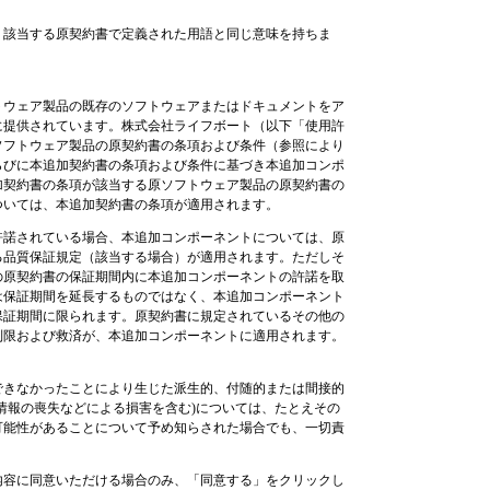
、該当する原契約書で定義された用語と同じ意味を持ちま
ウェア製品の既存のソフトウェアまたはドキュメントをア
に提供されています。株式会社ライフボート（以下「使用許
ソフトウェア製品の原契約書の条項および条件（参照により
らびに本追加契約書の条項および条件に基づき本追加コンポ
加契約書の条項が該当する原ソフトウェア製品の原契約書の
ついては、本追加契約書の条項が適用されます。
許諾されている場合、本追加コンポーネントについては、原
る品質保証規定（該当する場合）が適用されます。ただしそ
の原契約書の保証期間内に本追加コンポーネントの許諾を取
は保証期間を延長するものではなく、本追加コンポーネント
保証期間に限られます。原契約書に規定されているその他の
制限および救済が、本追加コンポーネントに適用されます。
きなかったことにより生じた派生的、付随的または間接的
情報の喪失などによる損害を含む)については、たとえその
可能性があることについて予め知らされた場合でも、一切責
内容に同意いただける場合のみ、「同意する」をクリックし