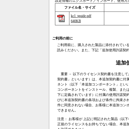
設定情報のエクスポート／インポート、使用方
ファイル名・サイズ
kc1_tguide.pdf
640KB
ご利用の前に
ご利用前に、購入された製品に添付されてい
読みください。また、下記「追加使用許諾契
追加
重要 － 以下のライセンス契約書を注意して
契約書」といいます）は、本追加契約書に付属
ネント（以下「本追加コンポーネント」とい
コンポーネントをインストール、複製、また
下に定義されています）に付属の使用許諾契
びに本追加契約書の条項および条件に拘束さ
件に同意されない場合、お客様に本追加コン
できません。
注意： お客様が 上記に明記された製品（以
正規のライセンスをお持ちでない場合、本追