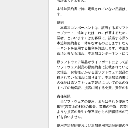
も許諾できません。
本追加契約書で特に定義されていない用語は
す。
総則
本追加コンポーネントは、該当する原ソフト
ップデート、追加またはこれに代替するため
諾者」といいます）はお客様に、該当する原
本追加契約書と一体をなすものとします）な
ーネントを使用する権利を許諾します。本追
条項と異なる場合、本追加コンポーネントに
原ソフトウェア製品がライフボートによって
ソフトウェア製品の原契約書に記載されてい
の場合、お客様がかかる原ソフトウェア製品
得されている場合に限ります。本追加契約書
の保証は原ソフトウェア製品についての元の
すべての無保証、損害に関する免責、責任の
責任制限
当ソフトウェアの使用、またはそれを使用で
損害(営業上の利益の損失、業務の中断、営業
ような損害の発生や第三者からの賠償請求の
任を負いません。
使用許諾契約書および追加使用許諾契約書の