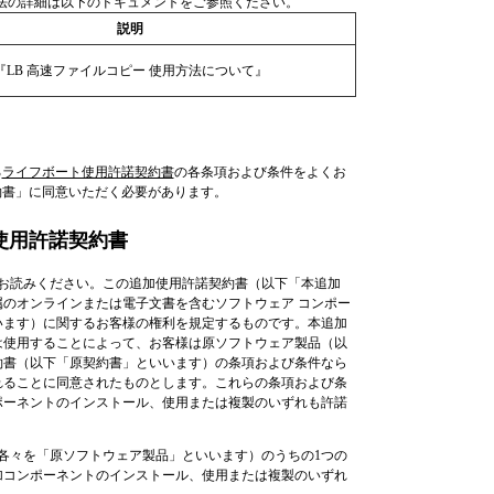
法の詳細は以下のドキュメントをご参照ください。
説明
『LB 高速ファイルコピー 使用方法について』
る
ライフボート使用許諾契約書
の各条項および条件をよくお
約書」に同意いただく必要があります。
使用許諾契約書
お読みください。この追加使用許諾契約書（以下「本追加
のオンラインまたは電子文書を含むソフトウェア コンポー
います）に関するお客様の権利を規定するものです。本追加
は使用することによって、お客様は原ソフトウェア製品（以
約書（以下「原契約書」といいます）の条項および条件なら
れることに同意されたものとします。これらの条項および条
ポーネントのインストール、使用または複製のいずれも許諾
下各々を「原ソフトウェア製品」といいます）のうちの1つの
加コンポーネントのインストール、使用または複製のいずれ