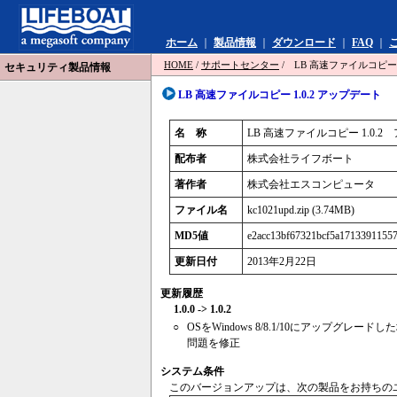
ホーム
｜
製品情報
｜
ダウンロード
｜
FAQ
｜
HOME
/
サポートセンター
/ LB 高速ファイルコピー 
セキュリティ製品情報
LB 高速ファイルコピー 1.0.2 アップデート
名 称
LB 高速ファイルコピー 1.0.
配布者
株式会社ライフボート
著作者
株式会社エスコンピュータ
ファイル名
kc1021upd.zip (3.74MB)
MD5値
e2acc13bf67321bcf5a17133911557
更新日付
2013年2月22日
更新履歴
1.0.0 -> 1.0.2
○
OSをWindows 8/8.1/10にアップ
問題を修正
システム条件
このバージョンアップは、次の製品をお持ちの