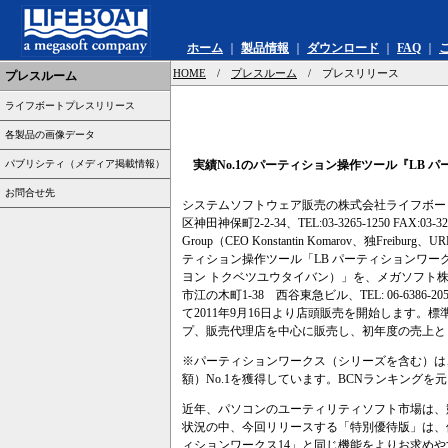
ホーム
｜
製品情報
｜
ダウンロード
｜
FAQ
｜
HOME
/
プレスルーム
/ プレスリリース
プレスルーム
ライフボートプレスリリース
各製品の画像データ
パブリシティ（メディア掲載情報）
実績No.1のパーティション操作ツール『LB 
お問合せ先
システムソフトウェア販売の株式会社ライフボート(
区神田神保町2-2-34、TEL:03-3265-1250 FAX:03-3265-1
Group（CEO Konstantin Komarov、独Freiburg、U
ティション操作ツール「LB パーティションワー
ヨン トクベツユウタイバン）」を、メガソフト株式会
市江の木町1-38 西谷東急ビル、TEL: 06-6386-2058 FAX:
て2011年9月16日より店頭販売を開始します。標準
プ、販売代理店を中心に販売し、初年度の売上とし
※パーティションワークス（シリーズを含む）は
額）No.1を獲得しています。BCNランキングを元に自社
近年、パソコンのユーティリティソフト市場は、
状況の中、今回リリースする「特別優待版」は、
ィションワークス14」と同じ機能をよりお求め