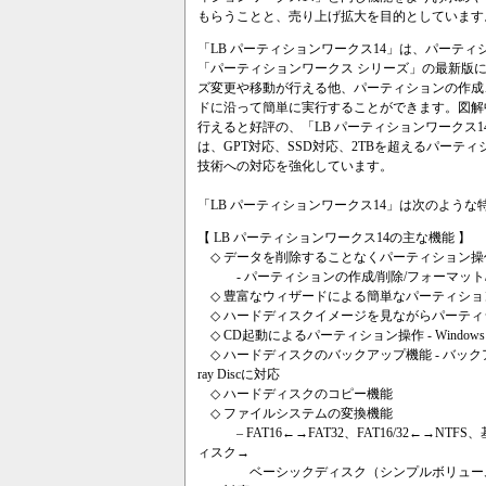
もらうことと、売り上げ拡大を目的としています
「LB パーティションワークス14」は、パーテ
「パーティションワークス シリーズ」の最新版
ズ変更や移動が行える他、パーティションの作成
ドに沿って簡単に実行することができます。図解
行えると好評の、「LB パーティションワークス
は、GPT対応、SSD対応、2TBを超えるパー
技術への対応を強化しています。
「LB パーティションワークス14」は次のよう
【 LB パーティションワークス14の主な機能 】
◇ データを削除することなくパーティション操
- パーティションの作成/削除/フォーマット/サ
◇ 豊富なウィザードによる簡単なパーティショ
◇ ハードディスクイメージを見ながらパーティ
◇ CD起動によるパーティション操作 - Windows P
◇ ハードディスクのバックアップ機能 - バックア
ray Discに対応
◇ ハードディスクのコピー機能
◇ ファイルシステムの変換機能
– FAT16←→FAT32、FAT16/32←→
ィスク→
ベーシックディスク（シンプルボリュー