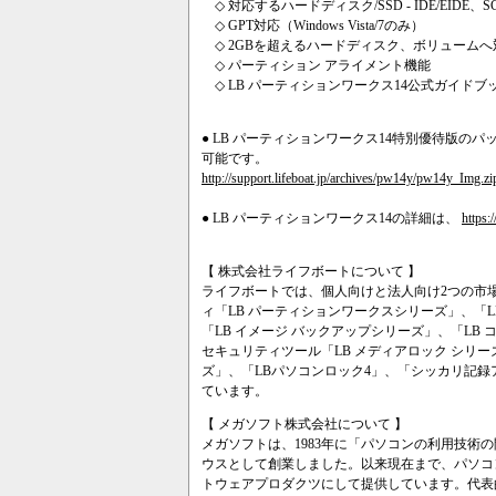
◇ 対応するハードディスク/SSD - IDE/EIDE、SC
◇ GPT対応（Windows Vista/7のみ）
◇ 2GBを超えるハードディスク、ボリュームへ対応（Wi
◇ パーティション アライメント機能
◇ LB パーティションワークス14公式ガイドブ
● LB パーティションワークス14特別優待版
可能です。
http://support.lifeboat.jp/archives/pw14y/pw14y_Img.zi
● LB パーティションワークス14の詳細は、
https:
【 株式会社ライフボートについて 】
ライフボートでは、個人向けと法人向け2つの市
ィ「LB パーティションワークスシリーズ」、「L
「LB イメージ バックアップシリーズ」、「LB 
セキュリティツール「LB メディアロック シリーズ」、「
ズ」、「LBパソコンロック4」、「シッカリ記
ています。
【 メガソフト株式会社について 】
メガソフトは、1983年に「パソコンの利用技術
ウスとして創業しました。以来現在まで、パソコ
トウェアプロダクツにして提供しています。代表