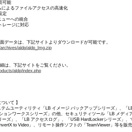
続可能
ムによるファイルアクセスの高速化
設定
ニューへの統合
トレージに対応
ve Pro の画面データは、下記サイトよりダウンロードが可能です。
jp/archives/aldp/aldp_Img.zip
e Pro の詳細は、下記サイトをご覧ください。
roducts/aldp/index.php
ついて 】
テムユーティリティ「LB イメージ バックアップシリーズ」、「LB
ィションワークスシリーズ」の他、セキュリティツール「LB メディ
ーズ」、「LB アクセスログ」、「USB HardLockerシリーズ
「ConvertX to Video」、リモート操作ソフトの「TeamViewer」
。