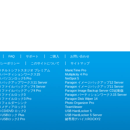
FAQ
サポート
ご購入
お問い合わせ
バシーポリシー
このサイトについて
サイトマップ
B チルトシフトスタジオ プレミアム
ManicTime Pro
B パーティションワークス15
Multiplicity 4 Pro
B パソコンロック5 Pro
NetSpot 5
B バックアップワークス11 Server
Paragon イメージバックアップ12 Server
B ファイルバックアップ4 Server
Paragon イメージバックアップ11 Server
B ファイルバックアップ4 Pro
Paragon Image Backup Server CD起動版
B ファイルロック3
Paragon パーティションワークス15 Server
B ファイルロック3 Pro
Paragon Disk Wiper 14
B フォルダーシンク
Photo Organizer Pro
B メディアロック3
TeamViewer
B CD/DVD ロック2
USB HardLocker 5
B USBロック Plus
USB HardLocker 5 Server
B USBロック2 Pro
鍵専用デバイスROCKY2