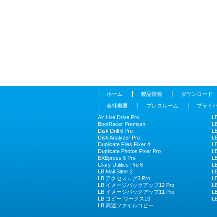
ホーム
製品情報
ダウンロード
会社概要
プレスルーム
プライ
Air Live Drive Pro
L
BootRacer Premium
L
Disk Drill 6 Pro
L
Disk Analyzer Pro
L
Duplicate Files Fixer 4
L
Duplicate Photos Fixer Pro
L
EXEpress 6 Pro
L
Glary Utilities Pro 6
L
LB Mail Sitter 2
L
LB アクセスログ3 Pro
L
LB イメージバックアップ12 Pro
L
LB イメージバックアップ11 Pro
L
LB コピー ワークス13
L
LB 高速ファイルコピー