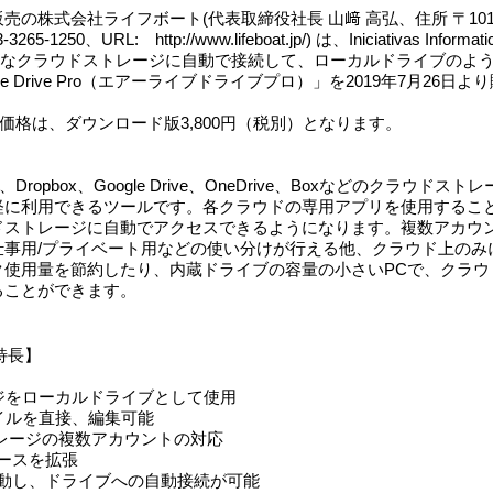
の株式会社ライフボート(代表取締役社長 山﨑 高弘、住所 〒101
5-1250、URL: http://www.lifeboat.jp/) は、Iniciativas Informatic
様々なクラウドストレージに自動で接続して、ローカルドライブのよ
ive Drive Pro（エアーライブドライブプロ）」を2019年7月26
e Pro」の価格は、ダウンロード版3,800円（税別）となります。
 Pro」は、Dropbox、Google Drive、OneDrive、Boxなどのクラ
軽に利用できるツールです。各クラウドの専用アプリを使用するこ
ドストレージに自動でアクセスできるようになります。複数アカウ
仕事用/プライベート用などの使い分けが行える他、クラウド上のみ
ク使用量を節約したり、内蔵ドライブの容量の小さいPCで、クラウ
ることができます。
 の特長】
ジをローカルドライブとして使用
イルを直接、編集可能
レージの複数アカウントの対応
ースを拡張
起動し、ドライブへの自動接続が可能