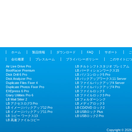
ホーム
製品情報
ダウンロード
FAQ
サポート
ご
会社概要
プレスルーム
プライバシーポリシー
このサイトに
Air Live Drive Pro
LB チルトシフトスタジオ プレミアム
BootRacer Premium
LB パーティションワークス15
Disk Drill 6 Pro
LB パソコンロック5 Pro
Disk Analyzer Pro
LB バックアップワークス11 Server
Duplicate Files Fixer 4
LB ファイルバックアップ4 Server
Duplicate Photos Fixer Pro
LB ファイルバックアップ4 Pro
EXEpress 6 Pro
LB ファイルロック3
Glary Utilities Pro 6
LB ファイルロック3 Pro
LB Mail Sitter 2
LB フォルダーシンク
LB アクセスログ3 Pro
LB メディアロック3
LB イメージバックアップ12 Pro
LB CD/DVD ロック2
LB イメージバックアップ11 Pro
LB USBロック Plus
LB コピー ワークス13
LB USBロック2 Pro
LB 高速ファイルコピー
Copyright © 2026