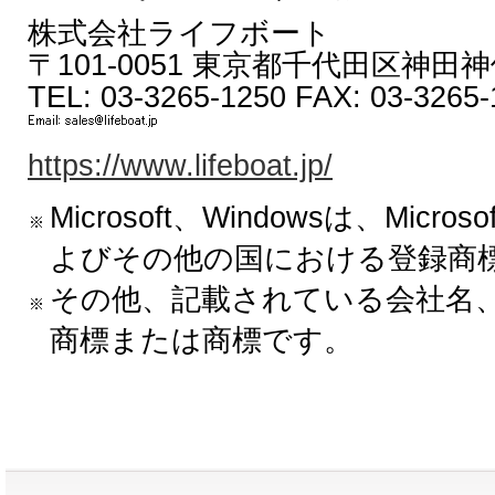
ール、使用または複製のいずれ
株式会社ライフボート
： お客様が 上記に明記さ
〒101-0051 東京都千代田区神田神保
注意
TEL: 03-3265-1250 FAX: 03-3265
「原ソフトウェア製品」といいま
正規のライセンスをお持ちでな
https://www.lifeboat.jp/
ーネントのインストール、使用
許諾できません。
Microsoft、Windowsは、Microso
本追加契約書で特に定義されてい
よびその他の国における登録商
る原契約書で定義された用語と同
その他、記載されている会社名
総則
商標または商標です。
本追加コンポーネントは、該当
品の既存のソフトウェアまたは
デート、追加またはこれに代替す
います。株式会社ライフボート（
といいます）はお客様に、該当