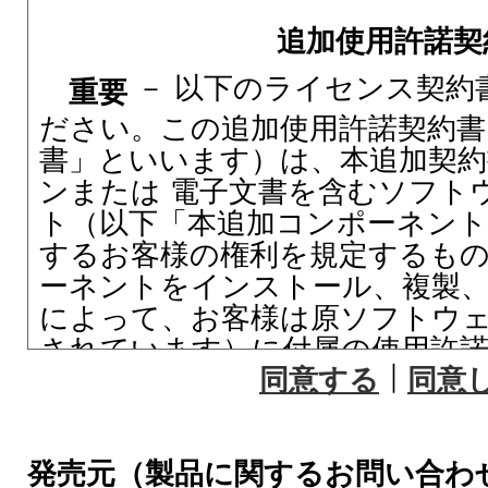
追加使用許諾契
－ 以下のライセンス契約
重要
ださい。この追加使用許諾契約書
書」といいます）は、本追加契
ンまたは 電子文書を含むソフト
ト（以下「本追加コンポーネン
するお客様の権利を規定するも
ーネントをインストール、複製、
によって、お客様は原ソフトウ
されています）に付属の使用許諾
｜
同意する
同意
約書」といいます）の条項および
契約書の条項および条件に拘束
たものとします。これらの条項
発売元（製品に関するお問い合わ
ない場合、お客様に本追加コンポ