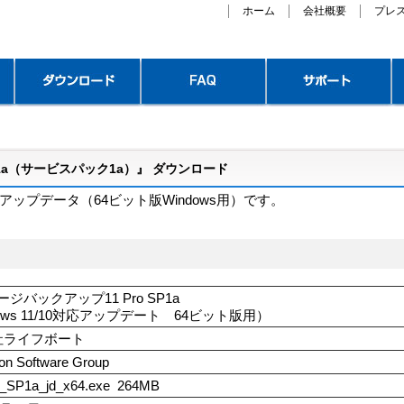
ホーム
会社概要
プレ
SP1a（サービスパック1a）』 ダウンロード
』のアップデータ
（64ビット版Windows用）で
す。
メージバックアップ11 Pro
SP1a
dows 11/10対応アップデート 64ビット版用）
社ライフボート
n Software Group
1_SP1a_jd_x64.exe 264MB