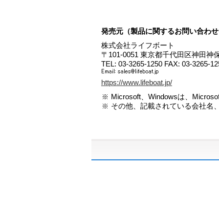
総則
本追加コンポーネントは、該当す
アップデート、追加またはこれに
「使用許諾者」といいます）はお
発売元（製品に関するお問い合わせ
（参照により本追加 契約書と一
株式会社ライフボート
基づき本追加コンポーネントを使
〒101-0051 東京都千代田区神田神保町
トウェア製品の原契約書の条項と
TEL: 03-3265-1250 FAX: 03-3265-12
項が適用されます。
原ソフトウェア製品がライフボー
https://www.lifeboat.jp/
は、原ソフト ウェア製品の原契
Microsoft、Windowsは、Mi
す。ただしその場合、お客様がか
その他、記載されている会社名
ーネントの許諾を取得されている
く、本追加コンポーネントの保証
契約書に規定されているその他の
追 加コンポーネントに適用され
責任制限
当ソフトウェアの使用、またはそ
的損害(営業上の利益の損失、業務
えそのような損害の発生や第三者
も、一切責任を 負いません。
使用許諾契約書および追加使用許
クしてダウンロードを開始してく