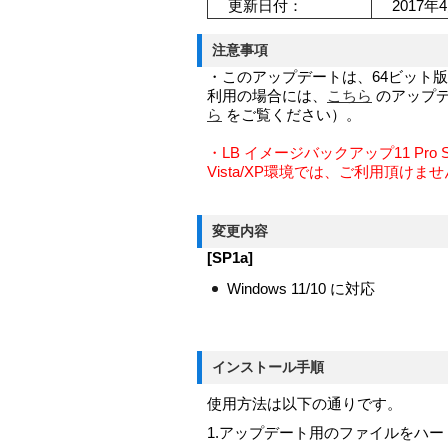
更新日付：
2017年4
注意事項
・このアップデートは、64ビット版W
利用の場合には、
こちら
のアップデ
ら
をご覧ください）。
・
LB イメージバックアップ11 Pro S
Vista/XP環境では、ご利用頂けま
変更内容
[SP1a]
Windows 11/10 に対応
インストール手順
使用方法は以下の通りです。
1.アップデート用のファイルをハ