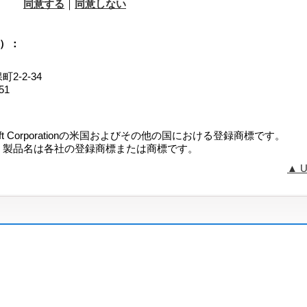
同意する
｜
同意しない
る原ソフトウェア製品の既存のソフトウェアまたはドキュメントを
代替するために提供され ています。株式会社ライフボート（以下
客様に、該当する原ソフトウェア製品の原契約書の条項および条件
）：
体をなすものとします）ならびに本追加契約書の条項および条件に
用する権利を許諾します。本追加契約書の条項が 該当する原ソフ
2-2-34
異なる場合、本追加コンポーネントについては、本追加契約書の条
51
トによって許諾されている場合、本追加コンポーネントについて
約書に記載されている品質保証規定（該当する場合）が適用されま
crosoft Corporationの米国およびその他の国における登録商標です。
かる原ソフトウェア製品の原契約書の保証 期間内に本追加コンポ
、製品名は各社の登録商標または商標です。
場合に限ります。本追加契約書は保証期間を延長するものではな
は原ソ フトウェア製品についての元の保証期間に限られます。原
▲ 
すべての無保証、損害に関する免責、責任の制限および救済が、本
ます。
れを使用できなかったことにより生じた派生的、付随的または間接
の中断、営業情報の喪 失などによる損害を含む)については、たと
からの賠償請求の可能性があることについて予め知らされた場合で
諾契約書の内容に同意いただける場合のみ、「同意する」をクリッ
ださい。