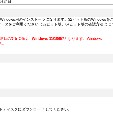
月24‎日
indows用のインストーラになります。32ビット版のWindowsを
ータをご利用ください（32ビット版、64ビット版の確認方法は
こ
P1
aの対応OSは、
Windows 11/10/8/7
となります。Windows
せん。
ードディスクにダウンロード してください。