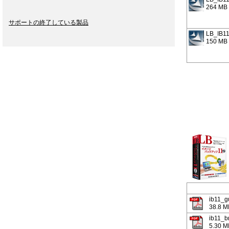
264 MB
サポートの終了している製品
LB_IB1
150 MB
ib11_g
38.8 M
ib11_b
5.30 M