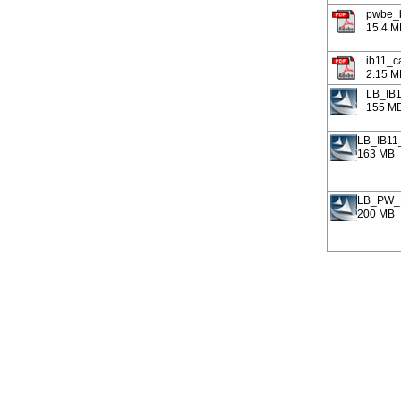
pwbe_
15.4 M
ib11_ca
2.15 M
LB_IB1
155 M
LB_IB11
163 MB
LB_PW_B
200 MB