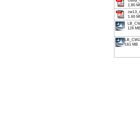
Utility
1.80 M
cw13_c
1.60 M
LB_CW
126 M
LB_CW1
161 MB