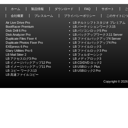
ホーム
製品情報
ダウンロード
FAQ
サポート
ご
会社概要
プレスルーム
プライバシーポリシー
このサイトに
Air Live Drive Pro
LB チルトシフトスタジオ プレミアム
BootRacer Premium
LB パーティションワークス15
Disk Drill 6 Pro
LB パソコンロック5 Pro
Disk Analyzer Pro
LB バックアップワークス11 Server
Duplicate Files Fixer 4
LB ファイルバックアップ4 Server
Duplicate Photos Fixer Pro
LB ファイルバックアップ4 Pro
EXEpress 6 Pro
LB ファイルロック3
Glary Utilities Pro 6
LB ファイルロック3 Pro
LB Mail Sitter 2
LB フォルダーシンク
LB アクセスログ3 Pro
LB メディアロック3
LB イメージバックアップ12 Pro
LB CD/DVD ロック2
LB イメージバックアップ11 Pro
LB USBロック Plus
LB コピー ワークス13
LB USBロック2 Pro
LB 高速ファイルコピー
Copyright © 2026