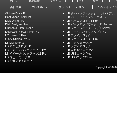
ホーム
製品情報
ダウンロード
FAQ
サポート
ご
会社概要
プレスルーム
プライバシーポリシー
このサイトに
Air Live Drive Pro
LB チルトシフトスタジオ プレミアム
BootRacer Premium
LB パーティションワークス15
Disk Drill 6 Pro
LB パソコンロック5 Pro
Disk Analyzer Pro
LB バックアップワークス11 Server
Duplicate Files Fixer 4
LB ファイルバックアップ4 Server
Duplicate Photos Fixer Pro
LB ファイルバックアップ4 Pro
EXEpress 6 Pro
LB ファイルロック3
Glary Utilities Pro 6
LB ファイルロック3 Pro
LB Mail Sitter 2
LB フォルダーシンク
LB アクセスログ3 Pro
LB メディアロック3
LB イメージバックアップ12 Pro
LB CD/DVD ロック2
LB イメージバックアップ11 Pro
LB USBロック Plus
LB コピー ワークス13
LB USBロック2 Pro
LB 高速ファイルコピー
Copyright © 2026