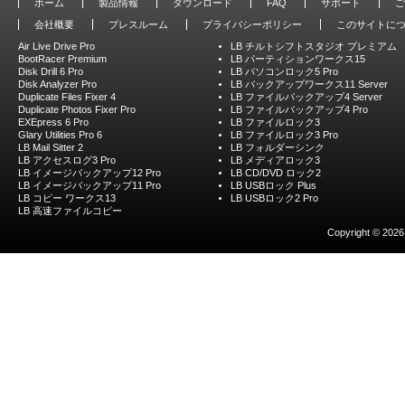
ホーム
製品情報
ダウンロード
FAQ
サポート
ご
会社概要
プレスルーム
プライバシーポリシー
このサイトに
Air Live Drive Pro
LB チルトシフトスタジオ プレミアム
BootRacer Premium
LB パーティションワークス15
Disk Drill 6 Pro
LB パソコンロック5 Pro
Disk Analyzer Pro
LB バックアップワークス11 Server
Duplicate Files Fixer 4
LB ファイルバックアップ4 Server
Duplicate Photos Fixer Pro
LB ファイルバックアップ4 Pro
EXEpress 6 Pro
LB ファイルロック3
Glary Utilities Pro 6
LB ファイルロック3 Pro
LB Mail Sitter 2
LB フォルダーシンク
LB アクセスログ3 Pro
LB メディアロック3
LB イメージバックアップ12 Pro
LB CD/DVD ロック2
LB イメージバックアップ11 Pro
LB USBロック Plus
LB コピー ワークス13
LB USBロック2 Pro
LB 高速ファイルコピー
Copyright © 2026