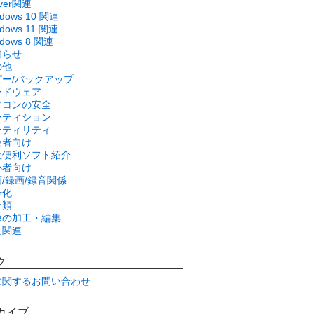
rver関連
ndows 10 関連
dows 11 関連
ndows 8 関連
知らせ
の他
ピー/バックアップ
ードウェア
ソコンの安全
ーティション
ーティリティ
級者向け
社便利ソフト紹介
心者向け
/録画/録音関係
号化
分類
像の加工・編集
品関連
ク
に関するお問い合わせ
カイブ