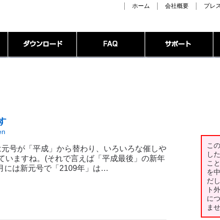
ホーム
会社概要
プレ
す
en
こ
年は元号が「平成」から替わり、いろいろな催しや
し
ていますね。(それで言えば「平成最後」の新年
こ
月には新元号で「2109年」は…
を
だ
ト
に
ま