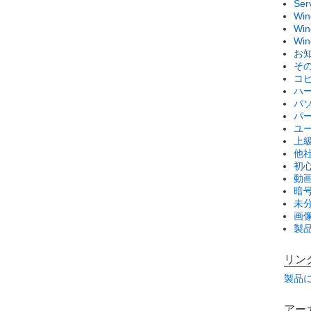
Se
Wi
Win
Wi
お
そ
コ
ハ
パ
パ
ユ
上
他
初
動画
暗
未
画
製
リン
製品
アー