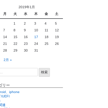
2019年1月
月
火
水
木
金
土
1
2
3
4
5
7
8
9
10
11
12
14
15
16
17
18
19
21
22
23
24
25
26
28
29
30
31
月
2月 »
ゴリー
roid、iphone
/UEFI
c
関連