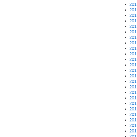
20
20
20
20
20
20
20
20
20
20
20
20
20
20
20
20
20
20
20
20
20
20
20
20
20