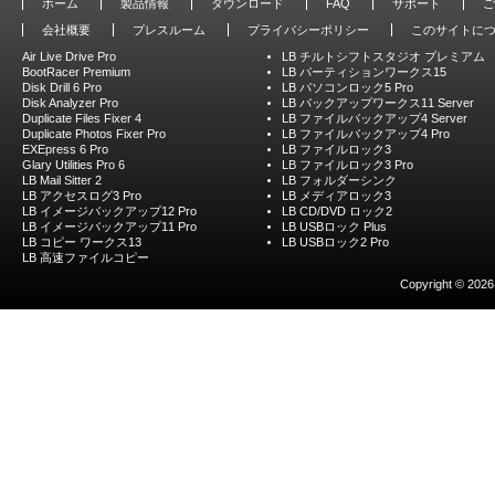
ホーム
製品情報
ダウンロード
FAQ
サポート
ご
会社概要
プレスルーム
プライバシーポリシー
このサイトに
Air Live Drive Pro
LB チルトシフトスタジオ プレミアム
BootRacer Premium
LB パーティションワークス15
Disk Drill 6 Pro
LB パソコンロック5 Pro
Disk Analyzer Pro
LB バックアップワークス11 Server
Duplicate Files Fixer 4
LB ファイルバックアップ4 Server
Duplicate Photos Fixer Pro
LB ファイルバックアップ4 Pro
EXEpress 6 Pro
LB ファイルロック3
Glary Utilities Pro 6
LB ファイルロック3 Pro
LB Mail Sitter 2
LB フォルダーシンク
LB アクセスログ3 Pro
LB メディアロック3
LB イメージバックアップ12 Pro
LB CD/DVD ロック2
LB イメージバックアップ11 Pro
LB USBロック Plus
LB コピー ワークス13
LB USBロック2 Pro
LB 高速ファイルコピー
Copyright © 2026