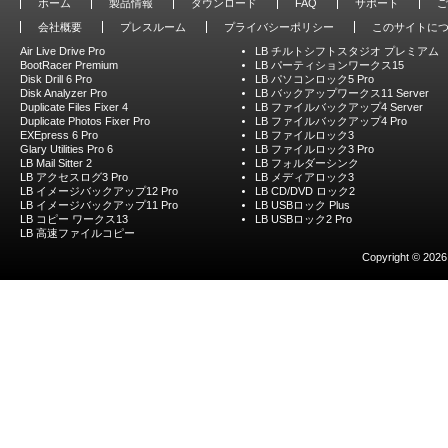
ホーム
製品情報
ダウンロード
FAQ
サポート
ご
会社概要
プレスルーム
プライバシーポリシー
このサイトに
Air Live Drive Pro
LB チルトシフトスタジオ プレミアム
BootRacer Premium
LB パーティションワークス15
Disk Drill 6 Pro
LB パソコンロック5 Pro
Disk Analyzer Pro
LB バックアップワークス11 Server
Duplicate Files Fixer 4
LB ファイルバックアップ4 Server
Duplicate Photos Fixer Pro
LB ファイルバックアップ4 Pro
EXEpress 6 Pro
LB ファイルロック3
Glary Utilities Pro 6
LB ファイルロック3 Pro
LB Mail Sitter 2
LB フォルダーシンク
LB アクセスログ3 Pro
LB メディアロック3
LB イメージバックアップ12 Pro
LB CD/DVD ロック2
LB イメージバックアップ11 Pro
LB USBロック Plus
LB コピー ワークス13
LB USBロック2 Pro
LB 高速ファイルコピー
Copyright © 2026