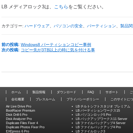
LB メディアロック3は、
こちら
をご覧ください。
カテゴリー:
ハードウェア
、
パソコンの安全
、
パーティション
、
製品関
前の投稿:
Windows8 パーティションコピー事例
次の投稿:
コピー先が3TB以上の時に気を付ける事
ホーム
製品情報
ダウンロード
FAQ
サポート
ご
会社概要
プレスルーム
プライバシーポリシー
このサイトに
Air Live Drive Pro
LB チルトシフトスタジオ プレミアム
BootRacer Premium
LB パーティションワークス15
Disk Drill 6 Pro
LB パソコンロック5 Pro
Disk Analyzer Pro
LB バックアップワークス11 Server
Duplicate Files Fixer 4
LB ファイルバックアップ4 Server
Duplicate Photos Fixer Pro
LB ファイルバックアップ4 Pro
EXEpress 6 Pro
LB ファイルロック3