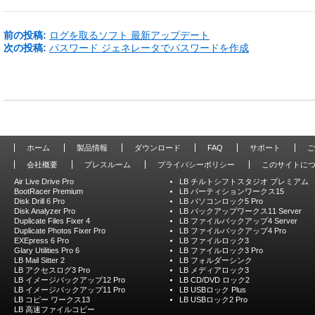
前の投稿:
ログを取るソフト 最新アップデート
次の投稿:
パスワード ジェネレータでパスワードを作成
ホーム
製品情報
ダウンロード
FAQ
サポート
ご
会社概要
プレスルーム
プライバシーポリシー
このサイトに
Air Live Drive Pro
LB チルトシフトスタジオ プレミアム
BootRacer Premium
LB パーティションワークス15
Disk Drill 6 Pro
LB パソコンロック5 Pro
Disk Analyzer Pro
LB バックアップワークス11 Server
Duplicate Files Fixer 4
LB ファイルバックアップ4 Server
Duplicate Photos Fixer Pro
LB ファイルバックアップ4 Pro
EXEpress 6 Pro
LB ファイルロック3
Glary Utilities Pro 6
LB ファイルロック3 Pro
LB Mail Sitter 2
LB フォルダーシンク
LB アクセスログ3 Pro
LB メディアロック3
LB イメージバックアップ12 Pro
LB CD/DVD ロック2
LB イメージバックアップ11 Pro
LB USBロック Plus
LB コピー ワークス13
LB USBロック2 Pro
LB 高速ファイルコピー