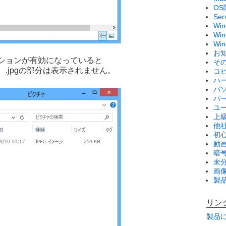
OS
Se
Wi
Win
Wi
お
ションが有効になっていると
そ
.jpgの部分は表示されません。
コ
ハ
パ
パ
ユ
上
他
初
動画
暗
未
画
製
リン
製品