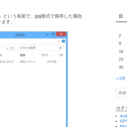
という名前で、jpg形式で保存した場合、
日
ります。
2
9
16
23
30
« 5月
カテ
And
GPT
Ma