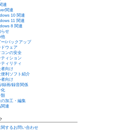
関連
rver関連
ndows 10 関連
dows 11 関連
ndows 8 関連
知らせ
の他
ピー/バックアップ
ードウェア
ソコンの安全
ーティション
ーティリティ
級者向け
社便利ソフト紹介
心者向け
/録画/録音関係
号化
分類
像の加工・編集
品関連
ク
に関するお問い合わせ