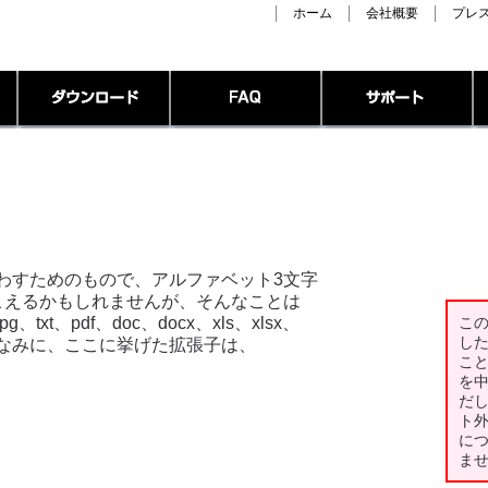
ホーム
会社概要
プレ
わすためのもので、アルファベット3文字
こえるかもしれませんが、そんなことは
t、pdf、doc、docx、xls、xlsx、
こ
し
ちなみに、ここに挙げた拡張子は、
こ
を
だ
ト
に
ま