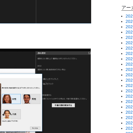
アー
20
20
20
20
20
20
20
20
20
20
20
20
20
20
20
20
20
20
20
20
20
20