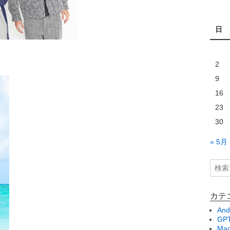
日
2
9
16
23
30
« 5月
カテ
And
GPT
Ma