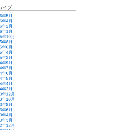
カイブ
26年5月
26年4月
26年2月
26年1月
25年10月
25年8月
25年6月
25年4月
25年3月
24年9月
24年7月
24年6月
24年5月
24年4月
24年2月
23年12月
23年10月
23年9月
23年6月
23年4月
23年3月
22年12月