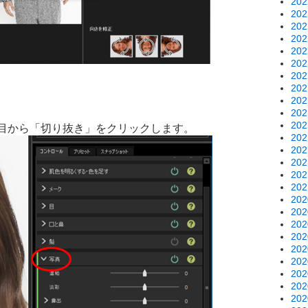
20
20
20
20
20
20
20
20
20
20
20
目から「切り抜き」をクリックします。
20
20
20
20
20
20
20
20
20
20
20
20
20
20