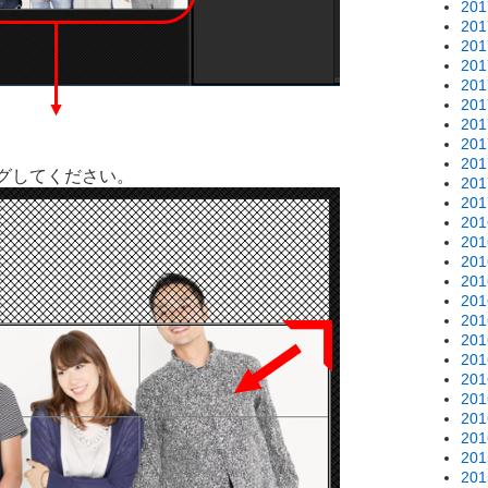
20
20
20
20
20
20
20
20
20
グしてください。
20
20
20
20
20
20
20
20
20
20
20
20
20
20
20
20