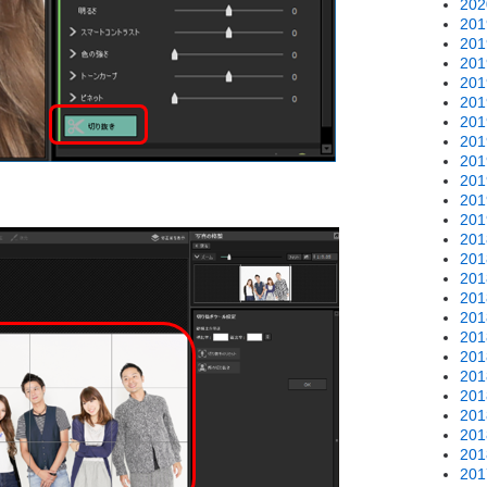
20
20
20
20
20
20
20
20
20
20
20
20
20
20
20
20
20
20
20
20
20
20
20
20
20