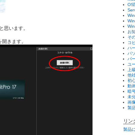
OS
Se
Wi
Win
Wi
ようと思います。
お
そ
真を開きます。
コ
ハ
パ
パ
ユ
上
他
初
動画
暗
未
画
製
リン
製品