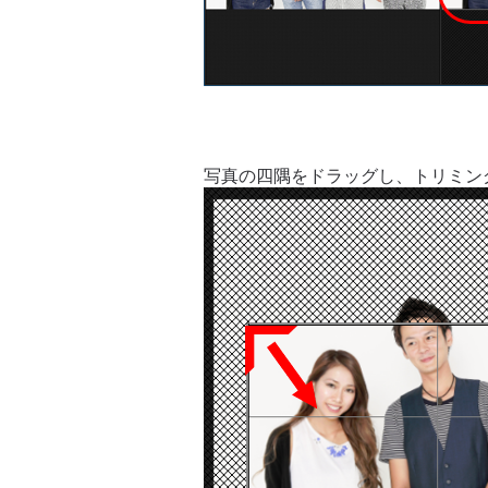
写真の四隅をドラッグし、トリミン