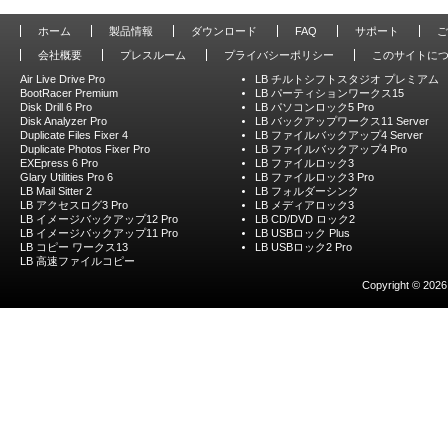
ホーム
製品情報
ダウンロード
FAQ
サポート
ご
会社概要
プレスルーム
プライバシーポリシー
このサイトに
Air Live Drive Pro
LB チルトシフトスタジオ プレミアム
BootRacer Premium
LB パーティションワークス15
Disk Drill 6 Pro
LB パソコンロック5 Pro
Disk Analyzer Pro
LB バックアップワークス11 Server
Duplicate Files Fixer 4
LB ファイルバックアップ4 Server
Duplicate Photos Fixer Pro
LB ファイルバックアップ4 Pro
EXEpress 6 Pro
LB ファイルロック3
Glary Utilities Pro 6
LB ファイルロック3 Pro
LB Mail Sitter 2
LB フォルダーシンク
LB アクセスログ3 Pro
LB メディアロック3
LB イメージバックアップ12 Pro
LB CD/DVD ロック2
LB イメージバックアップ11 Pro
LB USBロック Plus
LB コピー ワークス13
LB USBロック2 Pro
LB 高速ファイルコピー
Copyright © 2026