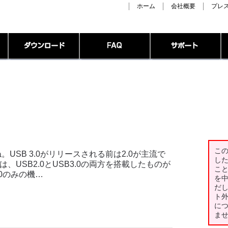
ホーム
会社概要
プレ
こ
。USB 3.0がリリースされる前は2.0が主流で
し
、USB2.0とUSB3.0の両方を搭載したものが
こ
0のみの機…
を
だ
ト
に
ま