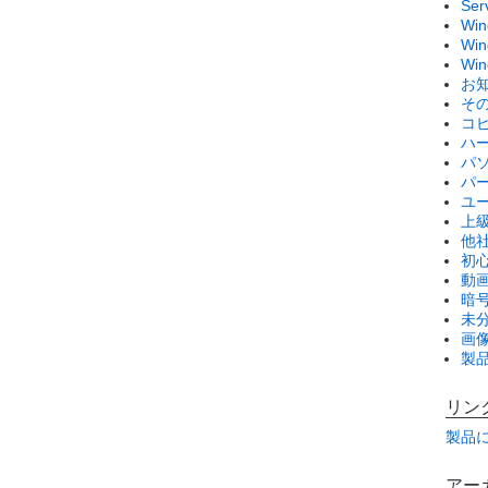
Se
Wi
Win
Wi
お
そ
コ
ハ
パ
パ
ユ
上
他
初
動画
暗
未
画
製
リン
製品
アー