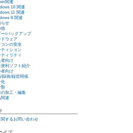
rver関連
ndows 10 関連
dows 11 関連
ndows 8 関連
知らせ
の他
ピー/バックアップ
ードウェア
ソコンの安全
ーティション
ーティリティ
級者向け
社便利ソフト紹介
心者向け
/録画/録音関係
号化
分類
像の加工・編集
品関連
ク
に関するお問い合わせ
カイブ