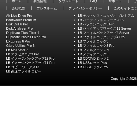
ホーム
製品情報
ダウンロード
FAQ
サポート
ご
会社概要
プレスルーム
プライバシーポリシー
このサイトに
Air Live Drive Pro
LB チルトシフトスタジオ プレミアム
BootRacer Premium
LB パーティションワークス15
Disk Drill 6 Pro
LB パソコンロック5 Pro
Disk Analyzer Pro
LB バックアップワークス11 Server
Duplicate Files Fixer 4
LB ファイルバックアップ4 Server
Duplicate Photos Fixer Pro
LB ファイルバックアップ4 Pro
EXEpress 6 Pro
LB ファイルロック3
Glary Utilities Pro 6
LB ファイルロック3 Pro
LB Mail Sitter 2
LB フォルダーシンク
LB アクセスログ3 Pro
LB メディアロック3
LB イメージバックアップ12 Pro
LB CD/DVD ロック2
LB イメージバックアップ11 Pro
LB USBロック Plus
LB コピー ワークス13
LB USBロック2 Pro
LB 高速ファイルコピー
Copyright © 2026