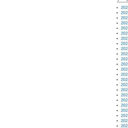
20
20
20
20
20
20
20
20
20
20
20
20
20
20
20
20
20
20
20
20
20
20
20
20