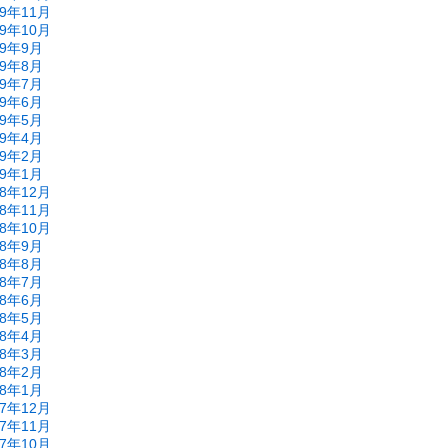
19年11月
19年10月
19年9月
19年8月
19年7月
19年6月
19年5月
19年4月
19年2月
19年1月
18年12月
18年11月
18年10月
18年9月
18年8月
18年7月
18年6月
18年5月
18年4月
18年3月
18年2月
18年1月
17年12月
17年11月
17年10月