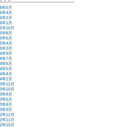
26年5月
26年4月
26年2月
26年1月
25年10月
25年8月
25年6月
25年4月
25年3月
24年9月
24年7月
24年6月
24年5月
24年4月
24年2月
23年12月
23年10月
23年9月
23年6月
23年4月
23年3月
22年12月
22年11月
22年10月