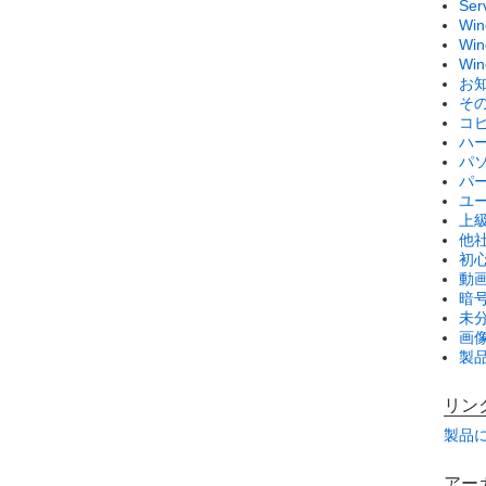
Se
Wi
Win
Wi
お
そ
コ
ハ
パ
パ
ユ
上
他
初
動画
暗
未
画
製
リン
製品
アー