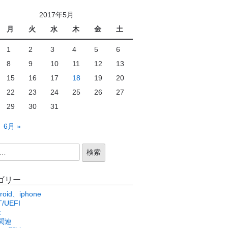
2017年5月
月
火
水
木
金
土
1
2
3
4
5
6
8
9
10
11
12
13
15
16
17
18
19
20
22
23
24
25
26
27
29
30
31
6月 »
ゴリー
roid、iphone
/UEFI
c
関連