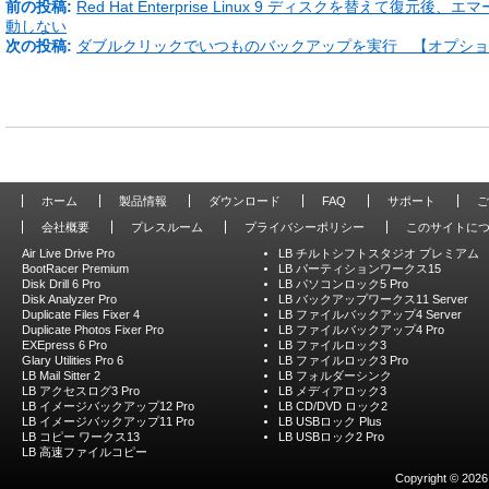
前の投稿:
Red Hat Enterprise Linux 9 ディスクを替えて復元
動しない
次の投稿:
ダブルクリックでいつものバックアップを実行 【オプショ
ホーム
製品情報
ダウンロード
FAQ
サポート
ご
会社概要
プレスルーム
プライバシーポリシー
このサイトに
Air Live Drive Pro
LB チルトシフトスタジオ プレミアム
BootRacer Premium
LB パーティションワークス15
Disk Drill 6 Pro
LB パソコンロック5 Pro
Disk Analyzer Pro
LB バックアップワークス11 Server
Duplicate Files Fixer 4
LB ファイルバックアップ4 Server
Duplicate Photos Fixer Pro
LB ファイルバックアップ4 Pro
EXEpress 6 Pro
LB ファイルロック3
Glary Utilities Pro 6
LB ファイルロック3 Pro
LB Mail Sitter 2
LB フォルダーシンク
LB アクセスログ3 Pro
LB メディアロック3
LB イメージバックアップ12 Pro
LB CD/DVD ロック2
LB イメージバックアップ11 Pro
LB USBロック Plus
LB コピー ワークス13
LB USBロック2 Pro
LB 高速ファイルコピー
Copyright © 2026