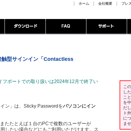
ホーム
会社概要
プレ
 非接触型サインイン「Contactless
アムのライフボートでの取り扱いは2024年12月で終了い
こ
し
こ
を
イン」は、Sticky Passwordを
パソコンにイン
だ
。
ト
に
境、またたとえば１台のPCで複数のユーザーが
ま
グインを使用したい場合などにもご利用いただけます。ス