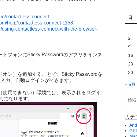
om/contactless-connect
日
com/help/contactless-connect-1158
/using-contactless-connect-with-the-browser-
2
9
ォンにSticky Passwordのアプリをインス
16
23
30
）を追加することで、Sticky Passwordを
動入力、自動ログインができます。
« 5月
（使用できない）環境では、表示されるログイ
れになります。
カテ
And
GPT
Ma