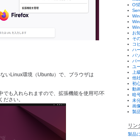
OS
Se
Wi
Win
Wi
お
そ
コ
ハ
パ
パ
ユ
上
できないLinux環境（Ubuntu）で、ブラウザは
他
初
動画
中でも入れられますので、拡張機能を使用可/不
暗
ください。
未
画
製
リン
製品