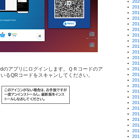
20
20
20
20
20
20
20
20
20
20
20
20
20
sswordのアプリにログインします。ＱＲコードのア
20
ているQRコードをスキャンしてください。
20
20
20
20
20
20
20
20
20
20
20