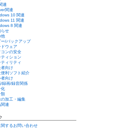
関連
rver関連
ndows 10 関連
dows 11 関連
ndows 8 関連
知らせ
の他
ピー/バックアップ
ードウェア
ソコンの安全
ーティション
ーティリティ
級者向け
社便利ソフト紹介
心者向け
/録画/録音関係
号化
分類
像の加工・編集
品関連
ク
に関するお問い合わせ