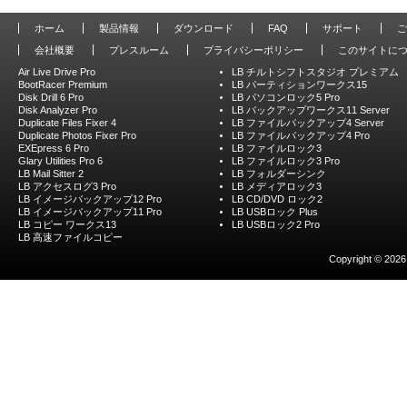
ホーム
製品情報
ダウンロード
FAQ
サポート
ご
会社概要
プレスルーム
プライバシーポリシー
このサイトに
Air Live Drive Pro
LB チルトシフトスタジオ プレミアム
BootRacer Premium
LB パーティションワークス15
Disk Drill 6 Pro
LB パソコンロック5 Pro
Disk Analyzer Pro
LB バックアップワークス11 Server
Duplicate Files Fixer 4
LB ファイルバックアップ4 Server
Duplicate Photos Fixer Pro
LB ファイルバックアップ4 Pro
EXEpress 6 Pro
LB ファイルロック3
Glary Utilities Pro 6
LB ファイルロック3 Pro
LB Mail Sitter 2
LB フォルダーシンク
LB アクセスログ3 Pro
LB メディアロック3
LB イメージバックアップ12 Pro
LB CD/DVD ロック2
LB イメージバックアップ11 Pro
LB USBロック Plus
LB コピー ワークス13
LB USBロック2 Pro
LB 高速ファイルコピー
Copyright © 2026