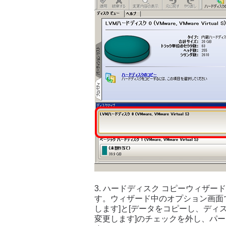
3. ハードディスク コピーウィザ
す。ウィザード中のオプション画面
します]と[データをコピーし、デ
変更します]のチェックを外し、パ