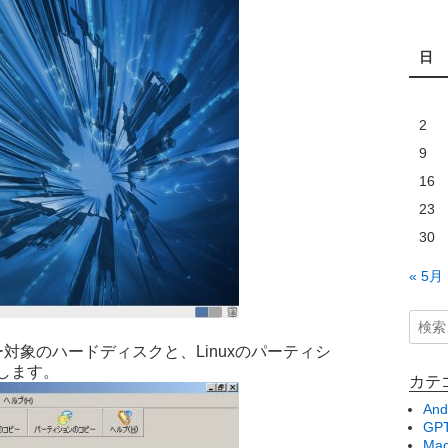
日
2
9
16
23
30
« 5月
ー対象のハードディスクと、Linuxのパーティシ
します。
カテ
And
GPT
Ma