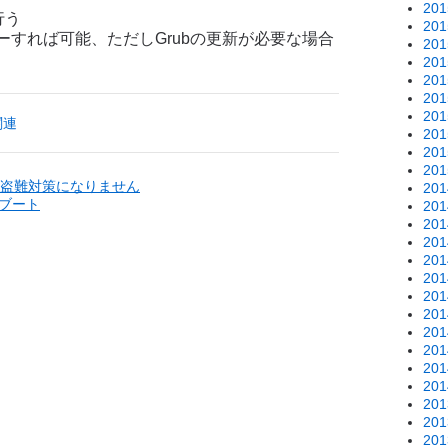
20
行う
20
すれば可能、ただしGrubの更新が必要な場合
20
20
20
20
20
関連
20
20
20
盗難対策になりません
20
ルブート
20
20
20
20
20
20
20
20
20
20
20
20
20
20