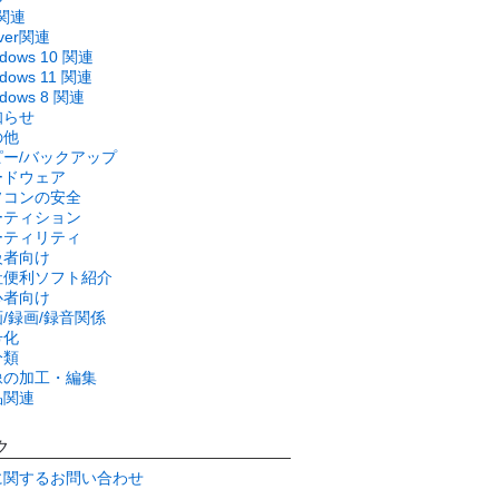
関連
rver関連
ndows 10 関連
dows 11 関連
ndows 8 関連
知らせ
の他
ピー/バックアップ
ードウェア
ソコンの安全
ーティション
ーティリティ
級者向け
社便利ソフト紹介
心者向け
/録画/録音関係
号化
分類
像の加工・編集
品関連
ク
に関するお問い合わせ