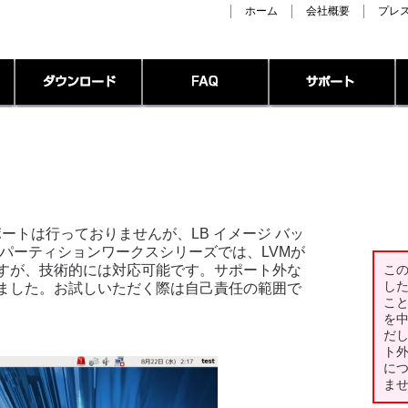
ホーム
会社概要
プレ
ポートは行っておりませんが、LB イメージ バッ
B パーティションワークスシリーズでは、LVMが
すが、技術的には対応可能です。サポート外な
こ
し
ました。お試しいただく際は自己責任の範囲で
こ
を
だ
ト
に
ま