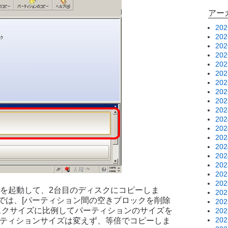
アー
20
20
20
20
20
20
20
20
20
20
20
20
20
20
20
20
20
20
ードを起動して、2台目のディスクにコピーしま
20
では、[パーティション間の空きブロックを削除
20
ィスクサイズに比例してパーティションのサイズを
20
20
ーティションサイズは変えず、等倍でコピーしま