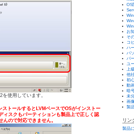
OS
Se
Wi
Win
Wi
お
そ
コ
ハ
パ
パ
ユ
上
他
初
動画
暗
12を使用しています。
未
画
製
トインストールするとLVMベースでOSがインストー
ディスクもパーティションも製品上で正しく認
リン
せんので対応できません。
製品