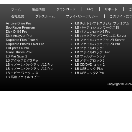
ホーム
製品情報
ダウンロード
FAQ
サポート
ご
会社概要
プレスルーム
プライバシーポリシー
このサイトに
Air Live Drive Pro
LB チルトシフトスタジオ プレミアム
BootRacer Premium
LB パーティションワークス15
Disk Drill 6 Pro
LB パソコンロック5 Pro
Disk Analyzer Pro
LB バックアップワークス11 Server
Duplicate Files Fixer 4
LB ファイルバックアップ4 Server
Duplicate Photos Fixer Pro
LB ファイルバックアップ4 Pro
EXEpress 6 Pro
LB ファイルロック3
Glary Utilities Pro 6
LB ファイルロック3 Pro
LB Mail Sitter 2
LB フォルダーシンク
LB アクセスログ3 Pro
LB メディアロック3
LB イメージバックアップ12 Pro
LB CD/DVD ロック2
LB イメージバックアップ11 Pro
LB USBロック Plus
LB コピー ワークス13
LB USBロック2 Pro
LB 高速ファイルコピー
Copyright © 2026