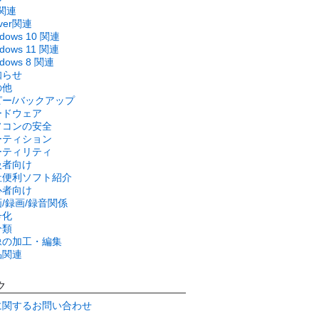
関連
rver関連
ndows 10 関連
dows 11 関連
ndows 8 関連
知らせ
の他
ピー/バックアップ
ードウェア
ソコンの安全
ーティション
ーティリティ
級者向け
社便利ソフト紹介
心者向け
/録画/録音関係
号化
分類
像の加工・編集
品関連
ク
に関するお問い合わせ