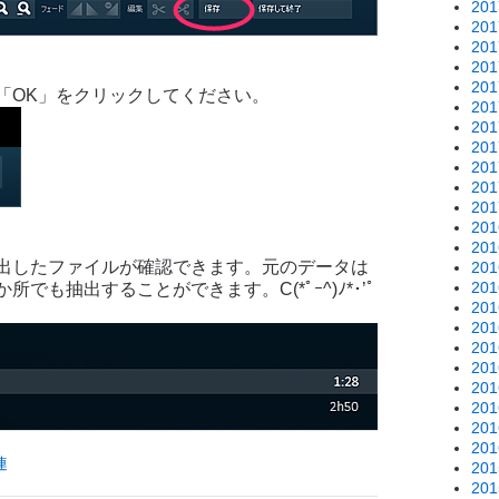
20
20
20
20
20
「OK」をクリックしてください。
20
20
20
20
20
20
20
20
出したファイルが確認できます。元のデータは
20
20
も抽出することができます。C(*ﾟｰ^)ﾉ*･’ﾟ
20
20
20
20
20
20
20
20
連
20
20