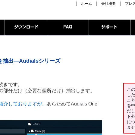
ホーム
会社概要
プレ
出―Audialsシリーズ
続きです。
こ
の部分だけ（必要な個所だけ）抽出します。
し
こ
紹介しておりますが、
あらためてAudials One
を
だ
ト
に
ま