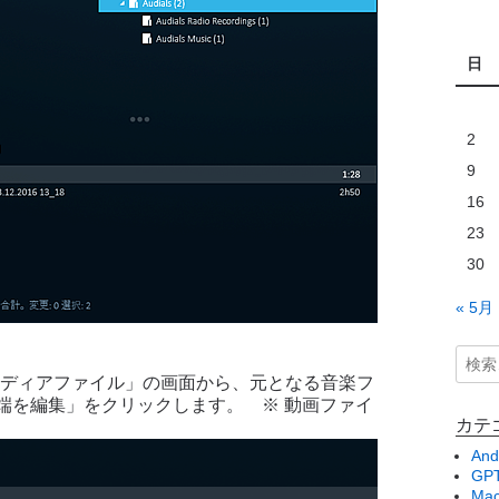
日
2
9
16
23
30
« 5月
メディアファイル」の画面から、元となる音楽フ
端を編集」をクリックします。 ※ 動画ファイ
カテ
And
GPT
Ma