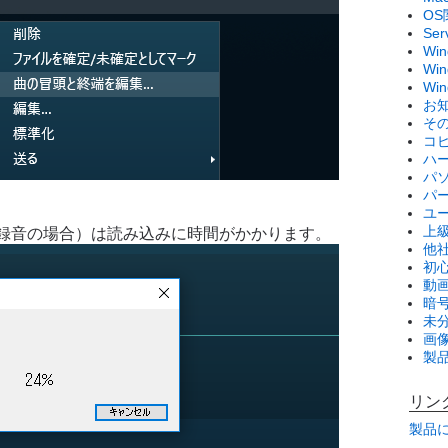
OS
Se
Wi
Win
Wi
お
そ
コ
ハ
パ
パ
ユ
上
録音の場合）は読み込みに時間がかかります。
他
初
動画
暗
未
画
製
リン
製品