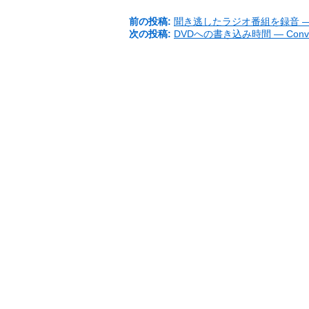
前の投稿:
聞き逃したラジオ番組を録音 ― A
次の投稿:
DVDへの書き込み時間 ― Conver