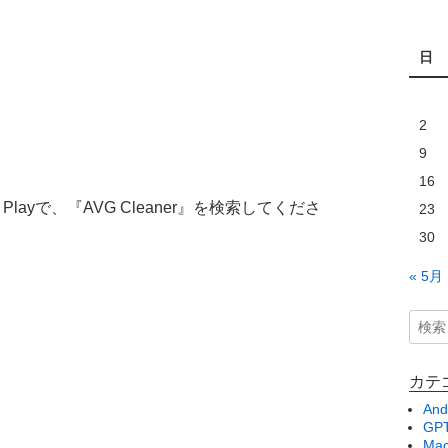
日
2
9
16
layで、『AVG Cleaner』を検索してくださ
23
30
« 5月
カテ
And
GPT
Ma