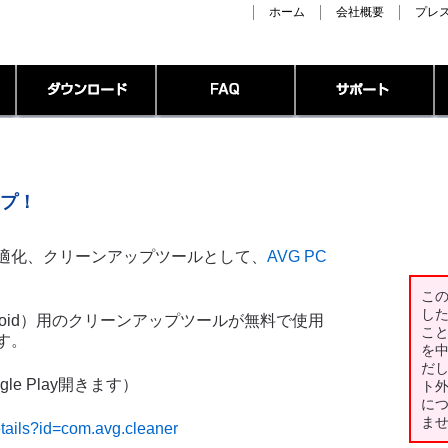
ホーム
会社概要
プレ
ップ！
適化、クリーンアップツールとして、
AVG PC
こ
し
roid）用のクリーンアップツールが無料で使用
こ
す。
を
だ
le Play開きます）
ト
に
ま
etails?id=com.avg.cleaner