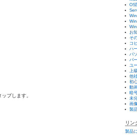
OS
Se
Wi
Win
Wi
お
そ
コ
ハ
パ
パ
ユ
上
他
初
動画
暗
をタップします。
未
画
製
リン
製品