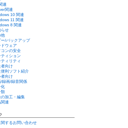
関連
rver関連
ndows 10 関連
dows 11 関連
ndows 8 関連
知らせ
の他
ピー/バックアップ
ードウェア
ソコンの安全
ーティション
ーティリティ
級者向け
社便利ソフト紹介
心者向け
/録画/録音関係
号化
分類
像の加工・編集
品関連
ク
に関するお問い合わせ