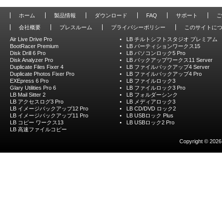
ホーム
製品情報
ダウンロード
FAQ
サポート
ご
会社概要
プレスルーム
プライバシーポリシー
このサイトに
Air Live Drive Pro
LB チルトシフトスタジオ プレミアム
BootRacer Premium
LB パーティションワークス15
Disk Drill 6 Pro
LB パソコンロック5 Pro
Disk Analyzer Pro
LB バックアップワークス11 Server
Duplicate Files Fixer 4
LB ファイルバックアップ4 Server
Duplicate Photos Fixer Pro
LB ファイルバックアップ4 Pro
EXEpress 6 Pro
LB ファイルロック3
Glary Utilities Pro 6
LB ファイルロック3 Pro
LB Mail Sitter 2
LB フォルダーシンク
LB アクセスログ3 Pro
LB メディアロック3
LB イメージバックアップ12 Pro
LB CD/DVD ロック2
LB イメージバックアップ11 Pro
LB USBロック Plus
LB コピー ワークス13
LB USBロック2 Pro
LB 高速ファイルコピー
Copyright © 2026