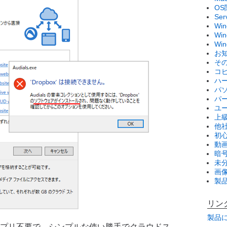
OS
Se
Wi
Win
Wi
お
そ
コ
ハ
パ
パ
ユ
上
他
初
動画
暗
未
画
製
リン
製品
プリ不要で、シンプルな使い勝手でクラウドス