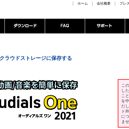
ホーム
会社概要
プレ
/音楽をクラウドストレージに保存する
こ
し
こ
を
だ
ト
に
ま