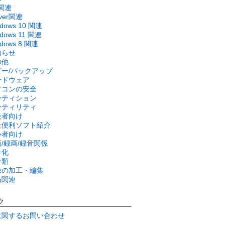
関連
rver関連
ndows 10 関連
dows 11 関連
ndows 8 関連
知らせ
の他
ピー/バックアップ
ードウェア
ソコンの安全
ーティション
ーティリティ
級者向け
社便利ソフト紹介
心者向け
/録画/録音関係
号化
分類
像の加工・編集
品関連
ク
に関するお問い合わせ