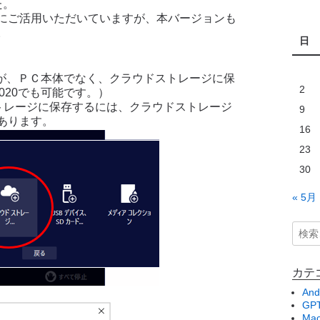
た。
にご活用いただいていますが、本バージョンも
。
日
きますが、ＰＣ本体でなく、クラウドストレージに保
2
2020でも可能です。）
ドストレージに保存するには、クラウドストレージ
9
あります。
16
23
30
« 5月
カテ
And
GPT
Ma